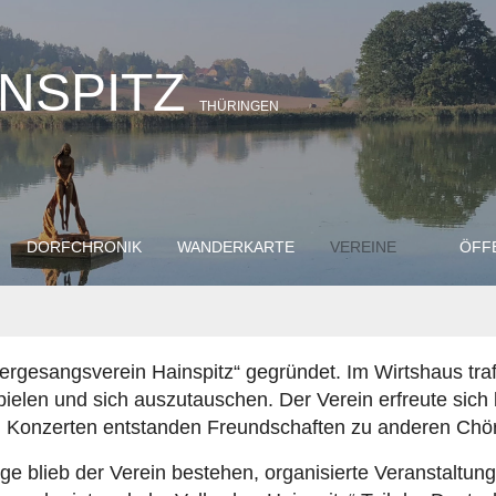
INSPITZ
THÜRINGEN
DORFCHRONIK
WANDERKARTE
VEREINE
ÖFF
gesangsverein Hainspitz“ gegründet. Im Wirtshaus tra
pielen und sich auszutauschen. Der Verein erfreute sich 
hen Konzerten entstanden Freundschaften zu anderen Chö
ge blieb der Verein bestehen, organisierte Veranstaltu