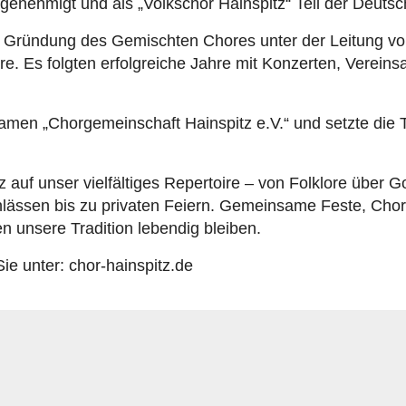
genehmigt und als „Volkschor Hainspitz“ Teil der Deuts
r Gründung des Gemischten Chores unter der Leitung von
re. Es folgten erfolgreiche Jahre mit Konzerten, Verein
men „Chorgemeinschaft Hainspitz e.V.“ und setzte die Tr
lz auf unser vielfältiges Repertoire – von Folklore über
 Anlässen bis zu privaten Feiern. Gemeinsame Feste, Ch
 unsere Tradition lebendig bleiben.
Sie unter:
chor-hainspitz.de